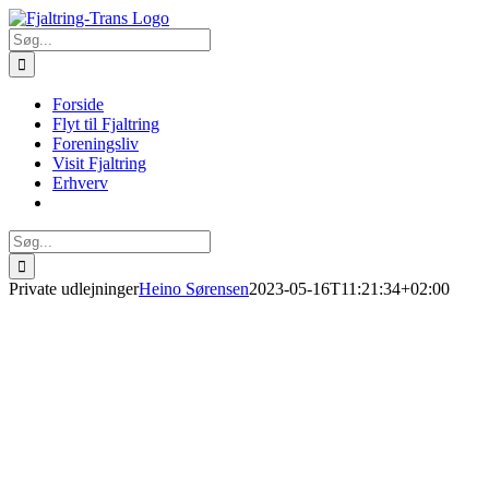
Skip
to
Søg
content
efter:
Forside
Flyt til Fjaltring
Foreningsliv
Visit Fjaltring
Erhverv
Søg
efter:
Private udlejninger
Heino Sørensen
2023-05-16T11:21:34+02:00