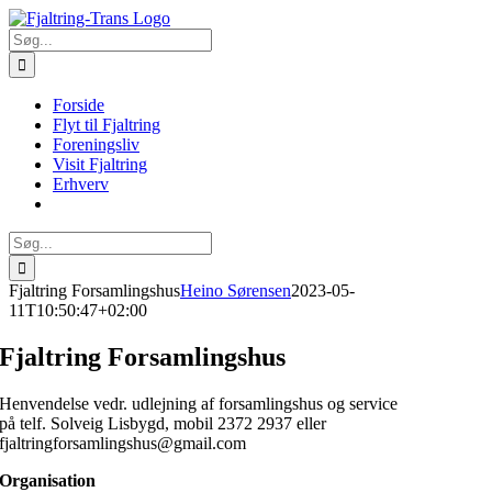
Skip
to
Søg
content
efter:
Forside
Flyt til Fjaltring
Foreningsliv
Visit Fjaltring
Erhverv
Søg
efter:
Fjaltring Forsamlingshus
Heino Sørensen
2023-05-
11T10:50:47+02:00
Fjaltring Forsamlingshus
Henvendelse vedr. udlejning af forsamlingshus og service
på telf. Solveig Lisbygd, mobil 2372 2937 eller
fjaltringforsamlingshus@gmail.com
Organisation