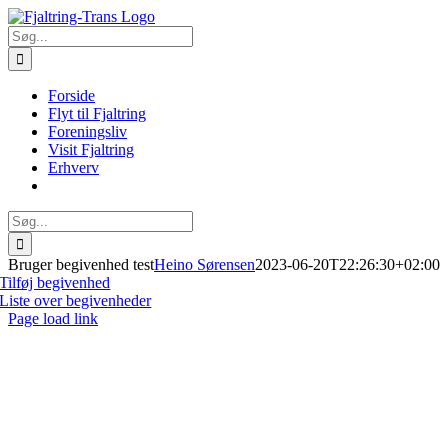
Skip
to
Søg
content
efter:
Forside
Flyt til Fjaltring
Foreningsliv
Visit Fjaltring
Erhverv
Søg
efter:
Bruger begivenhed test
Heino Sørensen
2023-06-20T22:26:30+02:00
Tilføj begivenhed
Liste over begivenheder
Page load link
Go
to
Top